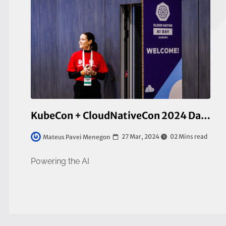
KubeCon + CloudNativeCon 2024 Day Two
27 Mar, 2024
02 Mins read
Mateus Pavei Menegon
Powering the AI