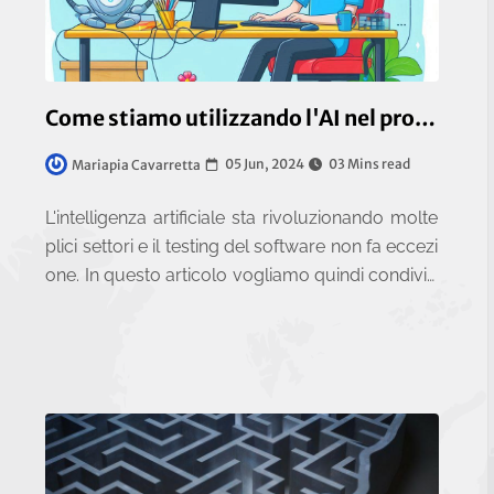
Come stiamo utilizzando l'AI nel processo di Testing
05 Jun, 2024
03 Mins read
Mariapia Cavarretta
L'intelligenza artificiale sta rivoluzionando molte
plici settori e il testing del software non fa eccezi
one. In questo articolo vogliamo quindi condivid
ere alcuni esempi concreti di come stiamo utiliz