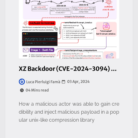
XZ Backdoor (CVE-2024-3094) - A hidden backdoor in open-source software
03 Apr, 2024
Luca Pierluigi Famà
04 Mins read
How a malicious actor was able to gain cre
dibility and inject malicious payload in a pop
ular unix-like compression library