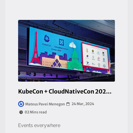
KubeCon + CloudNativeCon 2024 Day One
24 Mar, 2024
Mateus Pavei Menegon
02 Mins read
Events everywhere