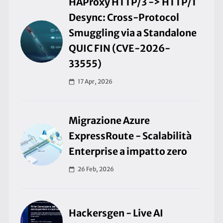
HAProxy HTTP/3 -> HTTP/1
Desync: Cross-Protocol
Smuggling via a Standalone
QUIC FIN (CVE-2026-
33555)
17 Apr, 2026
Migrazione Azure
ExpressRoute - Scalabilità
Enterprise a impatto zero
26 Feb, 2026
Hackersgen - Live AI