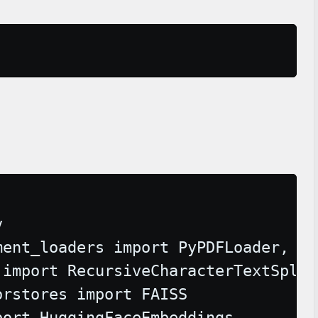


ent_loaders import PyPDFLoader, Di
import RecursiveCharacterTextSplitt
rstores import FAISS

ort HuggingFaceEmbeddings
