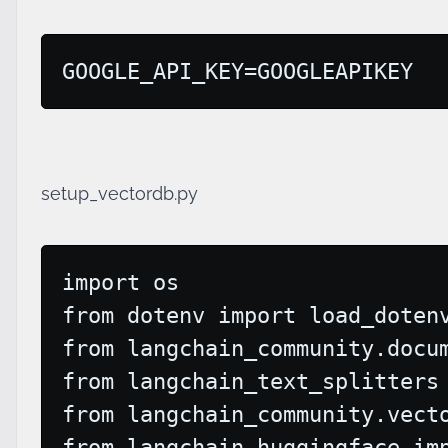
setup_vectordb.py
import os

from dotenv import load_dotenv
from langchain_community.docum
from langchain_text_splitters 
from langchain_community.vecto
from langchain_huggingface imp