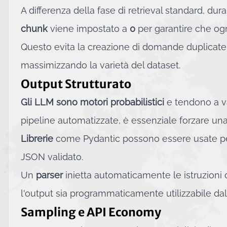
A differenza della fase di retrieval standard, dur
chunk
viene impostato a
0
per garantire che ogn
Questo evita la creazione di domande duplicate e
massimizzando la varietà del dataset.
Output Strutturato
Gli LLM sono motori probabilistici
e tendono a var
pipeline automatizzate, è essenziale forzare una s
Librerie
come Pydantic possono essere usate per 
JSON validato.
Un
parser
inietta automaticamente le istruzioni
l'output sia programmaticamente utilizzabile dall
Sampling e API Economy